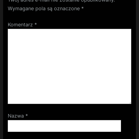
Wymagane pola są oznaczone
*
Komentarz
*
Nazwa
*