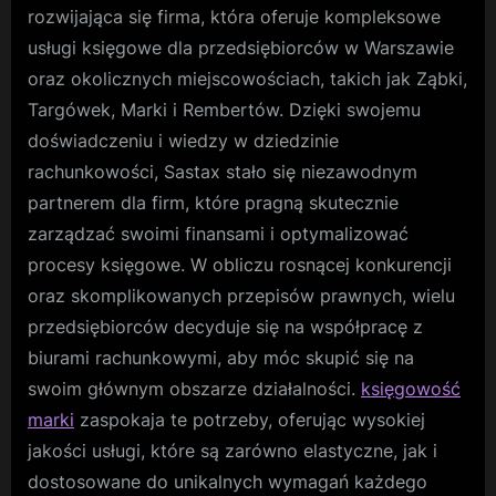
oferu
rozwijająca się firma, która oferuje kompleksowe
Sast
usługi księgowe dla przedsiębiorców w Warszawie
dla
oraz okolicznych miejscowościach, takich jak Ząbki,
firm
w
Targówek, Marki i Rembertów. Dzięki swojemu
Remb
doświadczeniu i wiedzy w dziedzinie
rachunkowości, Sastax stało się niezawodnym
partnerem dla firm, które pragną skutecznie
zarządzać swoimi finansami i optymalizować
procesy księgowe. W obliczu rosnącej konkurencji
oraz skomplikowanych przepisów prawnych, wielu
przedsiębiorców decyduje się na współpracę z
biurami rachunkowymi, aby móc skupić się na
swoim głównym obszarze działalności.
księgowość
marki
zaspokaja te potrzeby, oferując wysokiej
jakości usługi, które są zarówno elastyczne, jak i
dostosowane do unikalnych wymagań każdego