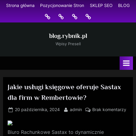
Skip
Strona główna
Pozycjonowanie Stron
SKLEP SEO
BLOG
to
Strona
Pozycjonowanie
SKLEP
BLOG
content
główna
Stron
SEO
blog.rybnik.pl
Wpisy Presell
Jakie usługi księgowe oferuje Sastax
dla firm w Rembertowie?
Posted
By
do
20 października, 2024
admin
Brak komentarzy
on
Jaki
usług
księ
Biuro Rachunkowe Sastax to dynamicznie