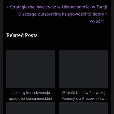
P
Nawigacja
Strategiczne Inwestycje w Nieruchomości w Turcji
r
N
Dlaczego outsourcing księgowości to dobry
wpisu
e
e
wybór?
v
x
Related Posts
i
t
o
P
u
o
s
s
P
t
o
:
s
t
:
Jakie są konsekwencje
Wartość Kursów Pierwszej
upadłości konsumenckiej?
Pomocy dla Pracowników:
Zwiększenie
Bezpieczeństwa w Miejscu